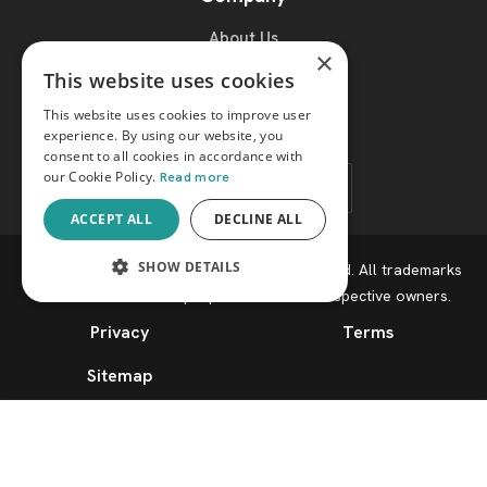
About Us
×
Blog
This website uses cookies
Support
This website uses cookies to improve user
experience. By using our website, you
consent to all cookies in accordance with
our Cookie Policy.
Read more
Language
ACCEPT ALL
DECLINE ALL
SHOW DETAILS
Secure Data Software, LLC
. All rights reserved. All trademarks
and tradenames are properties of their respective owners.
STRICTLY NECESSARY
Privacy
Terms
PERFORMANCE
Sitemap
TARGETING
FUNCTIONALITY